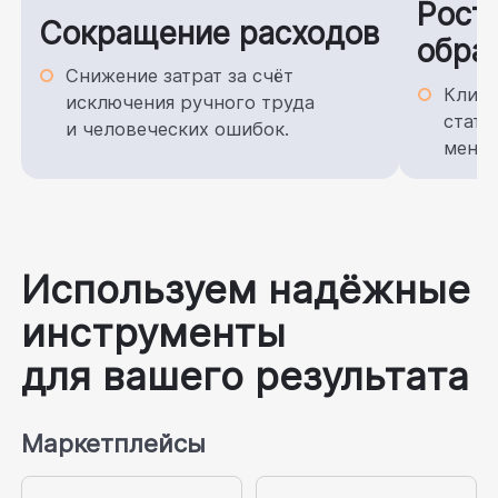
Рост
Сокращение расходов
обра
Снижение затрат за счёт
Клиен
исключения ручного труда
стату
и человеческих ошибок.
менед
Используем надёжные
инструменты
для вашего результата
Маркетплейсы