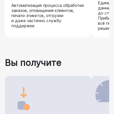
Единый
Автоматизация процесса обработки
данные:
заказов, оповещения клиентов,
до стат
печати этикеток, отгрузки
Прибыль
и даже частично службу
всё пер
поддержки.
решений
Вы получите